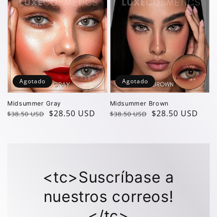
oferta
oferta
Agotado
Agotado
Midsummer Gray
Midsummer Brown
Precio
Precio
$28.50 USD
Precio
Precio
$28.50 USD
$38.50 USD
$38.50 USD
regular
de
regular
de
oferta
oferta
<tc>Suscríbase a
nuestros correos!
</tc>