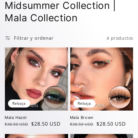
Colección:
Midsummer Collection |
Mala Collection
Filtrar y ordenar
4 productos
Rebaja
Rebaja
Mala Hazel
Mala Brown
Precio
Precio
$28.50 USD
Precio
Precio
$28.50 USD
$38.50 USD
$38.50 USD
regular
de
regular
de