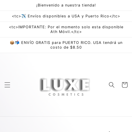
saltar al
¡Bienvenido a nuestra tienda!
contenido
<tc>✈ Envíos disponibles a USA y Puerto Rico</tc>
<tc>IMPORTANTE: Por el momento solo esta disponible
Ath Móvil.</tc>
📦📬 ENVÍO GRATIS para PUERTO RICO. USA tendrá un
costo de $8.50
Carro