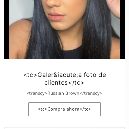
<tc>Galer&iacute;a foto de
clientes</tc>
<transcy>Russian Brown</transcy>
<tc>Compra ahora</tc>