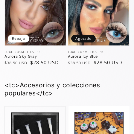
Rebaja
Agotado
Vendedor:
Vendedor:
LUXE COSMETICS PR
LUXE COSMETICS PR
Aurora Sky Gray
Aurora Icy Blue
Precio
Precio
$28.50 USD
Precio
Precio
$28.50 USD
$38.50 USD
$38.50 USD
regular
de
regular
de
oferta
oferta
<tc>Accesorios y colecciones
populares</tc>