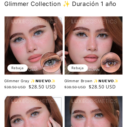
Glimmer Collection ✨️ Duración 1 año
Rebaja
Rebaja
Glimmer Gray ✨️𝗡𝗨𝗘𝗩𝗢✨️
Glimmer Brown ✨️𝗡𝗨𝗘𝗩𝗢✨️
Precio
Precio
$28.50 USD
Precio
Precio
$28.50 USD
$38.50 USD
$38.50 USD
regular
de
regular
de
oferta
oferta