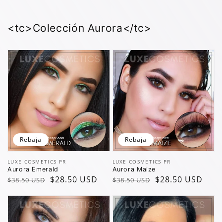
regular
de
oferta
<tc>Colección Aurora</tc>
Rebaja
Rebaja
Vendedor:
Vendedor:
LUXE COSMETICS PR
LUXE COSMETICS PR
Aurora Emerald
Aurora Maize
Precio
Precio
$28.50 USD
Precio
Precio
$28.50 USD
$38.50 USD
$38.50 USD
regular
de
regular
de
oferta
oferta