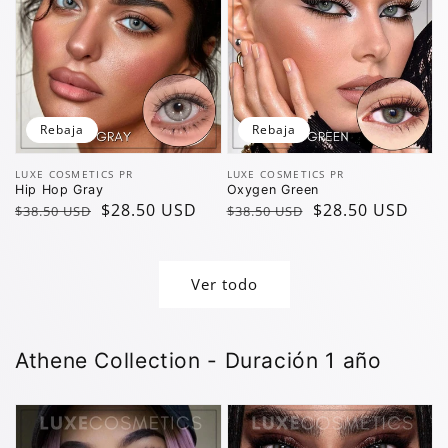
Rebaja
Rebaja
Vendedor:
Vendedor:
LUXE COSMETICS PR
LUXE COSMETICS PR
Hip Hop Gray
Oxygen Green
Precio
Precio
$28.50 USD
Precio
Precio
$28.50 USD
$38.50 USD
$38.50 USD
regular
de
regular
de
oferta
oferta
Ver todo
Athene Collection - Duración 1 año