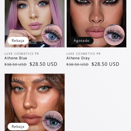
Rebaja
Agotado
Vendedor:
Vendedor:
LUXE COSMETICS PR
LUXE COSMETICS PR
Athene Blue
Athene Gray
Precio
Precio
$28.50 USD
Precio
Precio
$28.50 USD
$38.50 USD
$38.50 USD
regular
de
regular
de
oferta
oferta
Rebaja