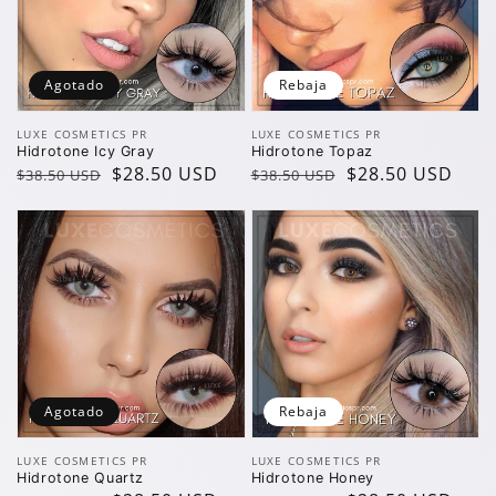
Agotado
Rebaja
Vendedor:
Vendedor:
LUXE COSMETICS PR
LUXE COSMETICS PR
Hidrotone Icy Gray
Hidrotone Topaz
Precio
Precio
$28.50 USD
Precio
Precio
$28.50 USD
$38.50 USD
$38.50 USD
regular
de
regular
de
oferta
oferta
Agotado
Rebaja
Vendedor:
Vendedor:
LUXE COSMETICS PR
LUXE COSMETICS PR
Hidrotone Quartz
Hidrotone Honey