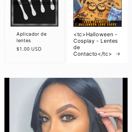
Aplicador de
<tc>Halloween -
lentes
Cosplay - Lentes
de
Precio
$1.00 USD
Contacto</tc>
regular