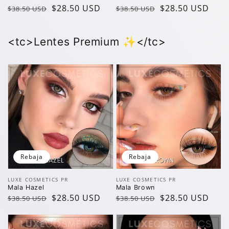
Precio
Precio
$28.50 USD
Precio
Precio
$28.50 USD
$38.50 USD
$38.50 USD
regular
de
regular
de
oferta
oferta
<tc>Lentes Premium ✨</tc>
Rebaja
Rebaja
Vendedor:
Vendedor:
LUXE COSMETICS PR
LUXE COSMETICS PR
Mala Hazel
Mala Brown
Precio
Precio
$28.50 USD
Precio
Precio
$28.50 USD
$38.50 USD
$38.50 USD
regular
de
regular
de
oferta
oferta