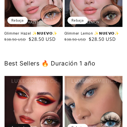
Rebaja
Rebaja
Glimmer Hazel ✨️𝗡𝗨𝗘𝗩𝗢✨️
Glimmer Lemon ✨️𝗡𝗨𝗘𝗩𝗢✨️
Precio
Precio
$28.50 USD
Precio
Precio
$28.50 USD
$38.50 USD
$38.50 USD
regular
de
regular
de
oferta
oferta
B est Sellers 🔥 Duración 1 año