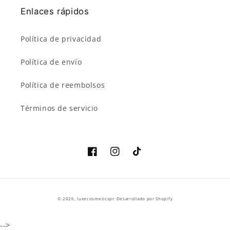
Enlaces rápidos
Política de privacidad
Política de envío
Política de reembolsos
Términos de servicio
<transcy>Facebook</transcy>
Instagram
TikTok
Métodos
© 2026,
luxecosmeticspr
Desarrollado por Shopify
de
pago
-->