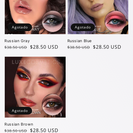
Agotado
Agotado
Russian Gray
Russian Blue
Precio
Precio
$28.50 USD
Precio
Precio
$28.50 USD
$38.50 USD
$38.50 USD
regular
de
regular
de
oferta
oferta
Agotado
Russian Brown
Precio
Precio
$28.50 USD
$38.50 USD