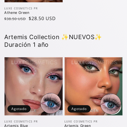
Vendedor:
LUXE COSMETICS PR
Athene Green
Precio
Precio
$28.50 USD
$38.50 USD
regular
de
oferta
Artemis Collection ✨️NUEVOS✨️
Duración 1 año
Agotado
Agotado
Vendedor:
Vendedor:
LUXE COSMETICS PR
LUXE COSMETICS PR
Artemis Blue
Artemis Green