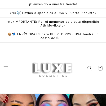
saltar al
¡Bienvenido a nuestra tienda!
contenido
<tc>✈ Envíos disponibles a USA y Puerto Rico</tc>
<tc>IMPORTANTE: Por el momento solo esta disponible
Ath Móvil.</tc>
📦📬 ENVÍO GRATIS para PUERTO RICO. USA tendrá un
costo de $8.50
Carro