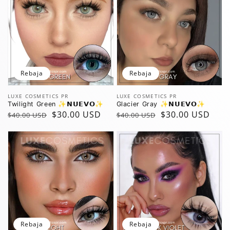
Rebaja
Rebaja
Vendedor:
Vendedor:
LUXE COSMETICS PR
LUXE COSMETICS PR
Twilight Green ✨️𝗡𝗨𝗘𝗩𝗢✨️
Glacier Gray ✨️𝗡𝗨𝗘𝗩𝗢✨️
Precio
Precio
$30.00 USD
Precio
Precio
$30.00 USD
$40.00 USD
$40.00 USD
regular
de
regular
de
oferta
oferta
Rebaja
Rebaja