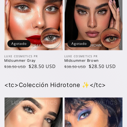
Agotado
Agotado
Vendedor:
Vendedor:
LUXE COSMETICS PR
LUXE COSMETICS PR
Midsummer Gray
Midsummer Brown
Precio
Precio
$28.50 USD
Precio
Precio
$28.50 USD
$38.50 USD
$38.50 USD
regular
de
regular
de
oferta
oferta
<tc>Colección Hidrotone ✨️</tc>