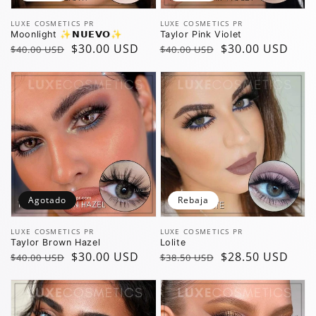
Vendedor:
Vendedor:
LUXE COSMETICS PR
LUXE COSMETICS PR
Moonlight ✨️𝗡𝗨𝗘𝗩𝗢✨️
Taylor Pink Violet
Precio
Precio
$30.00 USD
Precio
Precio
$30.00 USD
$40.00 USD
$40.00 USD
regular
de
regular
de
oferta
oferta
Agotado
Rebaja
Vendedor:
Vendedor:
LUXE COSMETICS PR
LUXE COSMETICS PR
Taylor Brown Hazel
Lolite
Precio
Precio
$30.00 USD
Precio
Precio
$28.50 USD
$40.00 USD
$38.50 USD
regular
de
regular
de
oferta
oferta