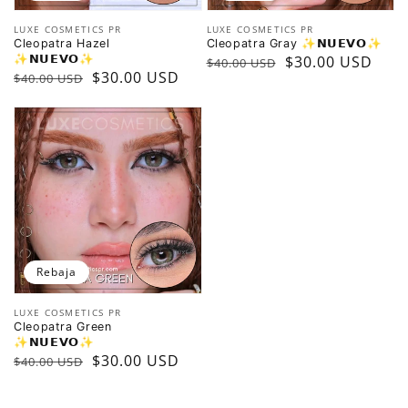
Vendedor:
Vendedor:
LUXE COSMETICS PR
LUXE COSMETICS PR
Cleopatra Hazel
Cleopatra Gray ✨️𝗡𝗨𝗘𝗩𝗢✨️
✨️𝗡𝗨𝗘𝗩𝗢✨️
Precio
Precio
$30.00 USD
$40.00 USD
Precio
Precio
$30.00 USD
$40.00 USD
regular
de
regular
de
oferta
oferta
Rebaja
Vendedor:
LUXE COSMETICS PR
Cleopatra Green
✨️𝗡𝗨𝗘𝗩𝗢✨️
Precio
Precio
$30.00 USD
$40.00 USD
regular
de
oferta