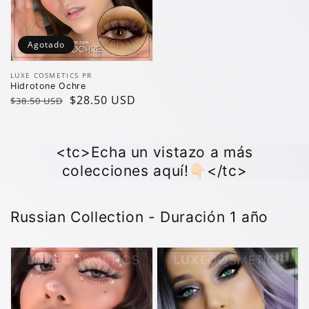
Agotado
Vendedor:
LUXE COSMETICS PR
Hidrotone Ochre
Precio
Precio
$28.50 USD
$38.50 USD
regular
de
oferta
<tc>Echa un vistazo a más
colecciones aquí!👇🏻</tc>
Russian Collection - Duración 1 año