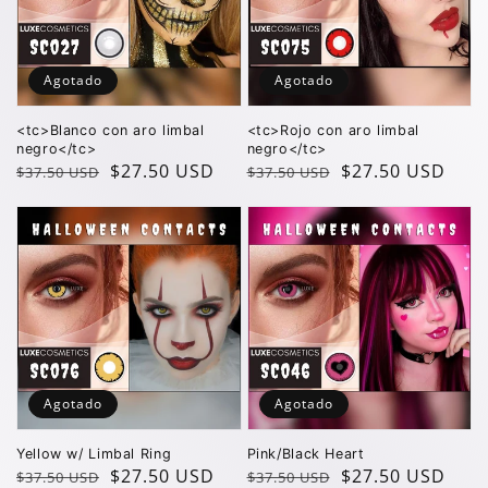
Agotado
Agotado
<tc>Blanco con aro limbal
<tc>Rojo con aro limbal
negro</tc>
negro</tc>
Precio
Precio
$27.50 USD
Precio
Precio
$27.50 USD
$37.50 USD
$37.50 USD
regular
de
regular
de
oferta
oferta
Agotado
Agotado
Yellow w/ Limbal Ring
Pink/Black Heart
Precio
Precio
$27.50 USD
Precio
Precio
$27.50 USD
$37.50 USD
$37.50 USD