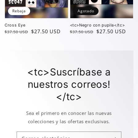
Rebaja
Agotado
Cross Eye
<tc>Negro con pupila</tc>
Precio
Precio
$27.50 USD
Precio
Precio
$27.50 USD
$37.50 USD
$37.50 USD
regular
de
regular
de
oferta
oferta
<tc>Suscríbase a
nuestros correos!
</tc>
Sea el primero en conocer las nuevas
colecciones y las ofertas exclusivas.