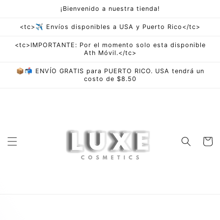
saltar al
¡Bienvenido a nuestra tienda!
contenido
<tc>✈ Envíos disponibles a USA y Puerto Rico</tc>
<tc>IMPORTANTE: Por el momento solo esta disponible
Ath Móvil.</tc>
📦📬 ENVÍO GRATIS para PUERTO RICO. USA tendrá un
costo de $8.50
Carro