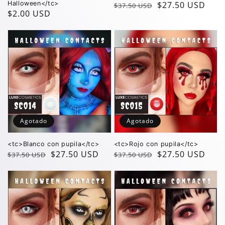
Halloween</tc>
Precio
Precio
$27.50 USD
$37.50 USD
Precio
$2.00 USD
regular
de
regular
oferta
Agotado
Agotado
<tc>Blanco con pupila</tc>
<tc>Rojo con pupila</tc>
Precio
Precio
$27.50 USD
Precio
Precio
$27.50 USD
$37.50 USD
$37.50 USD
regular
de
regular
de
oferta
oferta