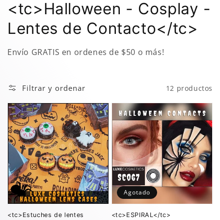
Colección:
<tc>Halloween - Cosplay -
Lentes de Contacto</tc>
Envío GRATIS en ordenes de $50 o más!
Filtrar y ordenar
12 productos
Agotado
<tc>Estuches de lentes
<tc>ESPIRAL</tc>